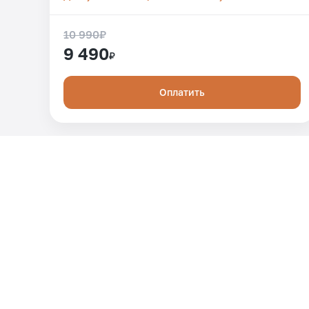
10 990
₽
9 490
₽
Оплатить
ИП Вахрушин Евгений Владиславович
Политика конфиденциальности
Договор на оказание услуг
Договор о перечислении денежных средств